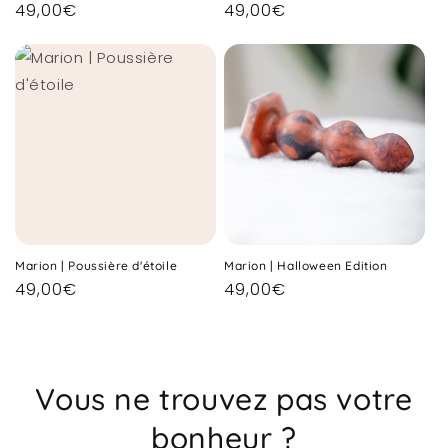
Prix
49,00€
Prix
49,00€
habituel
habituel
Marion | Poussière d'étoile
Marion | Halloween Edition
Prix
49,00€
Prix
49,00€
habituel
habituel
Vous ne trouvez pas votre
bonheur ?