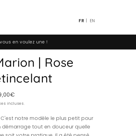
FR
|
EN
 vous en voulez une !
Marion | Rose
étincelant
ix
9,00€
abituel
xes incluses.
 C'est notre modèle le plus petit pour
 démarrage tout en douceur quelle
e soit votre pratique. Il a été pensé