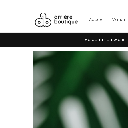
et
passer
au
contenu
Accueil
Marion
Les commandes en l
Passer aux
informations
produits