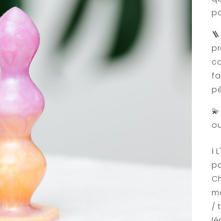
po
🪜
pr
co
fa
pé
💫
ou
ℹ️
pa
Ch
ma
/ 
lé