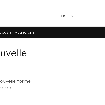
FR
|
EN
 vous en voulez une !
uvelle
ouvelle forme,
gram !