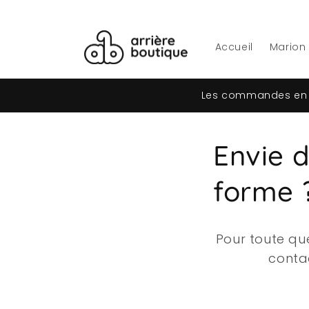
et
passer
au
contenu
Accueil
Marion
Les commandes en l
Envie d
forme 
Pour toute qu
conta